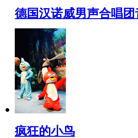
德国汉诺威男声合唱团
疯狂的小鸟