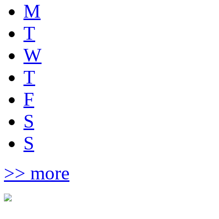
M
T
W
T
F
S
S
>> more