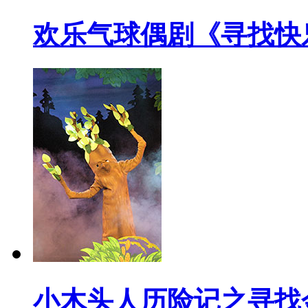
欢乐气球偶剧《寻找快
小木头人历险记之寻找