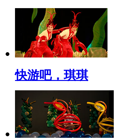
快游吧，琪琪