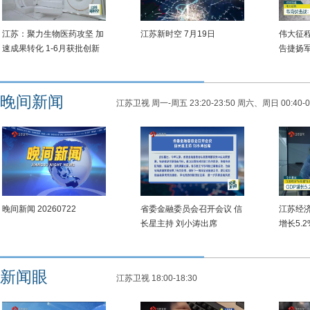
江苏：聚力生物医药攻坚 加
江苏新时空 7月19日
伟大征
速成果转化 1-6月获批创新
告捷扬
药械数量位居全国前列
晚间新闻
江苏卫视 周一-周五 23:20-23:50 周六、周日 00:40-0
晚间新闻 20260722
省委金融委员会召开会议 信
江苏经济
长星主持 刘小涛出席
增长5.
升
新闻眼
江苏卫视 18:00-18:30