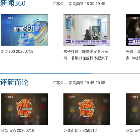
新闻360
江苏公共·新闻频道 18:30-19:45
新闻360 20260719
孩子打鼾可能影响发育和智
光影世界
商！暑期抓住腺样体肥大干
家 巾帼
预黄金期
双角色
评新而论
江苏公共·新闻频道 19:45-20:05
评新而论 20260719
评新而论 20250212
评新而论 