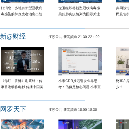
好消息！多地有新型冠状病
世卫组织将新型冠状病毒感
共同战“
毒感染的肺炎患者治愈出院
染的肺炎疫情列为国际关注
民航包
江苏又有4例确诊患者治愈
的突发公共卫生事件
公民回
出院
新@财经
江苏公共·新闻频道 21:30-22：00
《你好，香港》谢霆锋：传
小米CDR推迟引发业界思
财事在
承香港动作电影 传播中国美
考：估值是核心问题 小米宣
少？
食文化
布推迟CDR 证监会表示尊重
小米选择
网罗天下
江苏公共·新闻频道 18:00-18:30