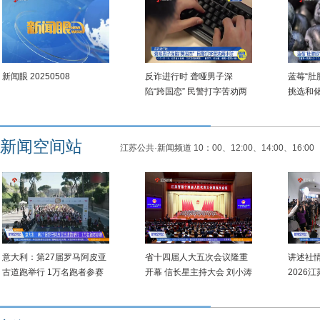
新闻眼 20250508
反诈进行时 聋哑男子深
蓝莓“肚
陷“跨国恋” 民警打字苦劝两
挑选和
小时
新闻空间站
江苏公共·新闻频道 10：00、12:00、14:00、16:00
意大利：第27届罗马阿皮亚
省十四届人大五次会议隆重
讲述社
古道跑举行 1万名跑者参赛
开幕 信长星主持大会 刘小涛
2026
作政府工作报告
启