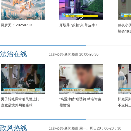
网罗天下 20250713
开场秀 “苏超”火 草皮牛！
熬夜小
脑炎“偷
法治在线
江苏公共·新闻频道 20:00-20:30
男子转账异常引民警上门 一
“高温津贴”成诱饵 精准诈骗
怀疑买
查竟是境外网络赌球
需警惕
不支持
政风热线
江苏公共·新闻频道 周一、周日20：00-20：30