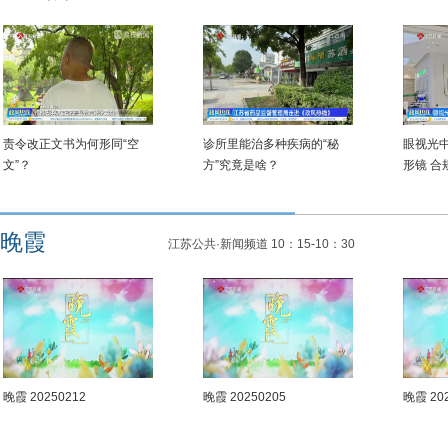
责令改正文书为何形同“空
诊所里能治多种疾病的“秘
眼视光
文”？
方”究竟是啥？
形镜 合
晚霞
江苏公共·新闻频道 10：15-10：30
晚霞 20250212
晚霞 20250205
晚霞 20